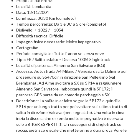
Proposto da: Pro-M
Località: Lombardia
Data: 13/11/2004
Lunghezza: 30,30 Km (completo)
Tempo percorrenza: Da 3 e 30′ a 5 ore (completo)
Dislivello: + 1022 / – 1054
Difficoltà tecnica: Difficile
Impegno fisico necessario: Molto impegnativo
Cartografia:
Periodo consigliato: Tutto l’ anno se senza neve
Tipo: FR / Salita asfalto – Discesa 100% Singletrack
Località di partenza: Almenno San Salvatore (BG)
Accesso: Autostrada A4 Milano / Venezia uscita Dalmine poi
proseguire su SS470dir in direzione San Pellegrino (val
Brembana) . Ad Almè svoltare a SX su SP14 e raggiungere
Almenno San Salvatore. Imboccare quindi la SP172; il
percorso GPS parte da un comodo parcheggio a SX .
Descrizione: La salita in asfalto segue la SP172 e quindi la
SP16 per un lungo tratto per poi svoltare sul’ ultimo tratto di
salita in direzione Valcava (ben segnalato). Una volta in cima
inizia la discesa che essendo molto impegnativa è riservata
solo a BIKER ESPERTI !!! Un susseguirsi di singletrack su
roccia, pietrisco e scale che metteranno a dura prova Voi e le