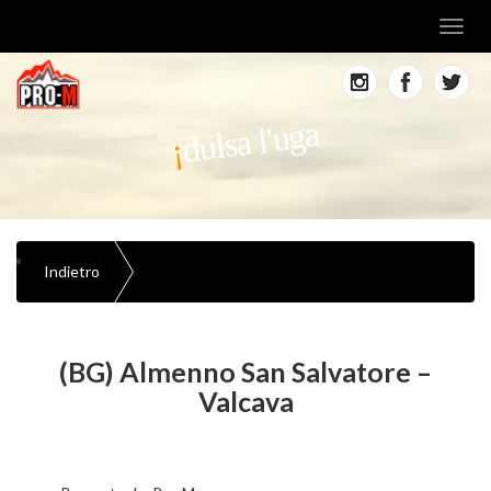
Toggl
navig
dulsa l'uga
Indietro
(BG) Almenno San Salvatore –
Valcava