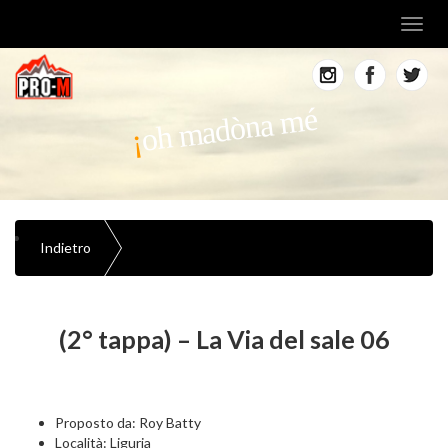
Toggl
navig
oh madòna mé
Indietro
(2° tappa) – La Via del sale 06
Proposto da: Roy Batty
Località: Liguria