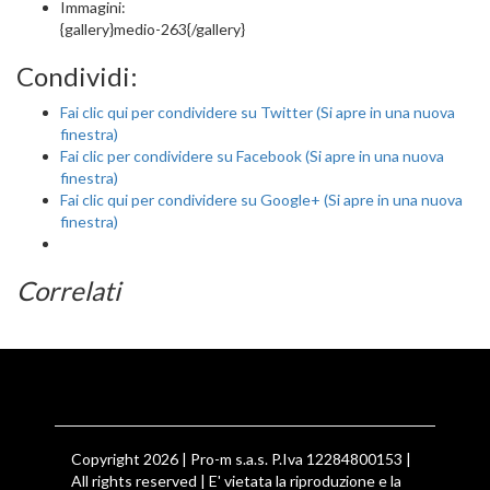
Immagini:
{gallery}medio-263{/gallery}
Condividi:
Fai clic qui per condividere su Twitter (Si apre in una nuova
finestra)
Fai clic per condividere su Facebook (Si apre in una nuova
finestra)
Fai clic qui per condividere su Google+ (Si apre in una nuova
finestra)
Correlati
Copyright 2026 | Pro-m s.a.s. P.Iva 12284800153 |
All rights reserved | E' vietata la riproduzione e la