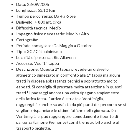
Data: 23/09/2006
Lunghezza: 53,10 Km
Tempo percorrenza: Da 4 a 6 ore
Dislivello: + 800 mt. circa
Difficoltà tecnica: Medio
Impegno fisico necessario: Medio / Alto
Cartografia:
Periodo consigliato: Da Maggio a Ottobre
Tipo: XC / Cicloalpinismo
Località di partenza: Rif. Allavena
Accesso: Vedi 1° tappa
Descrizione: Questa 2° tappa prevede un dislivello
altimetrico dimezzato in confronto alla 1° tappa ma alcuni
tratti in discesa abbastanza tecnici e soprattutto molto
esposti. Si consiglia di prestare molta attenzione in questi
tratti ! I paesaggi ancora una volta ripagano ampiamente
della fatica fatta. L’ arrivo è situato a Ventimiglia,
raggiungibile anche su asfalto da più punti del percorso se si
vogliono risparmiare le ultime fatiche della giornata. Da
Ventimiglia si può raggiungere comodamente il punto di
partenza (Limone Piemonte) con il treno adibito anche al
trasporto bicilette.