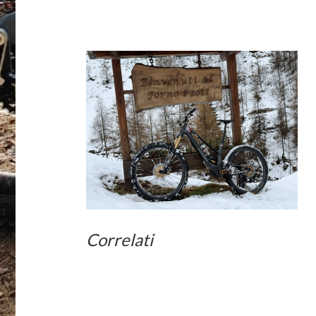
Correlati