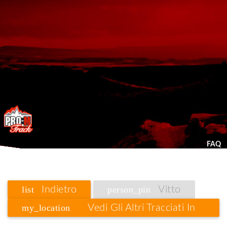
FAQ
list
Indietro
person_pin
Vitto
my_location
Vedi Gli Altri Tracciati In
Sempione / Vallese