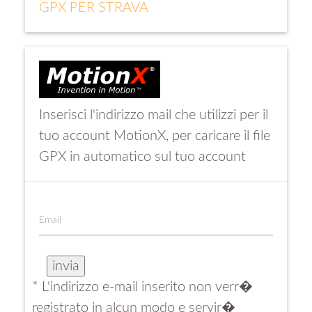
GPX PER STRAVA
Inserisci l'indirizzo mail che utilizzi per il
tuo account MotionX, per caricare il file
GPX in automatico sul tuo account
Email
* L'indirizzo e-mail inserito non verr�
registrato in alcun modo e servir�