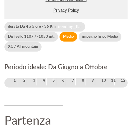
trending_flat
durata Da 4 a 5 ore - 36 Km
Dislivello 1107 / -1050 mt.
Medio
impegno fisico Medio
XC / All mountain
Periodo ideale: Da Giugno a Ottobre
1
2
3
4
5
6
7
8
9
10
11
12
Partenza