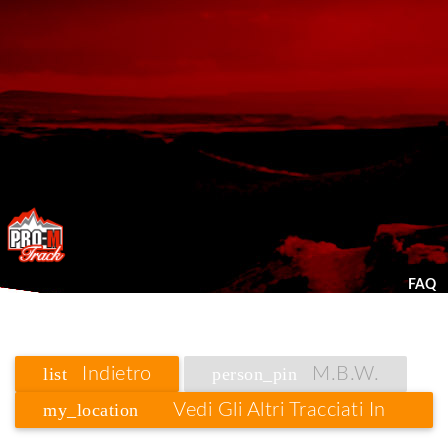
FAQ
list
Indietro
person_pin
M.B.W.
my_location
Vedi Gli Altri Tracciati In
Toscana