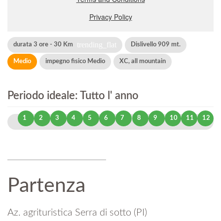
trending_flat
durata 3 ore - 30 Km
Dislivello 909 mt.
Medio
impegno fisico Medio
XC, all mountain
Periodo ideale: Tutto l' anno
1
2
3
4
5
6
7
8
9
10
11
12
Partenza
Az. agrituristica Serra di sotto (PI)