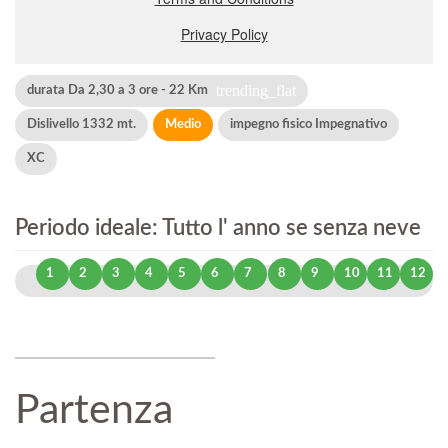
trending_flat
durata Da 2,30 a 3 ore - 22 Km
Dislivello 1332 mt.
Medio
impegno fisico Impegnativo
XC
Periodo ideale: Tutto l' anno se senza neve
1
2
3
4
5
6
7
8
9
10
11
12
Partenza