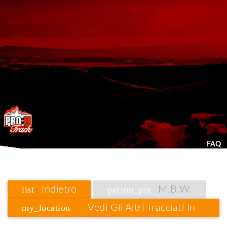
FAQ
list
Indietro
person_pin
M.B.W.
my_location
Vedi Gli Altri Tracciati In
Lombardia