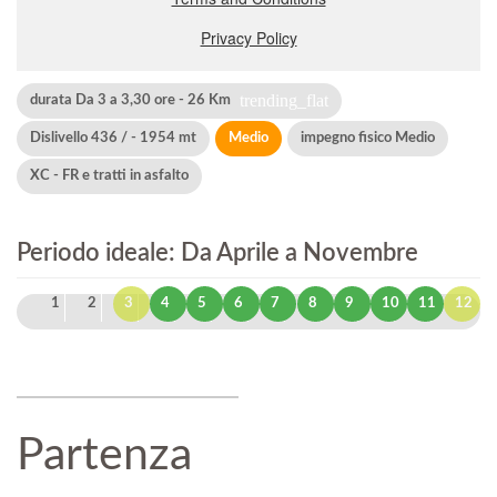
trending_flat
durata Da 3 a 3,30 ore - 26 Km
Dislivello 436 / - 1954 mt
Medio
impegno fisico Medio
XC - FR e tratti in asfalto
Periodo ideale: Da Aprile a Novembre
1
2
3
4
5
6
7
8
9
10
11
12
Partenza