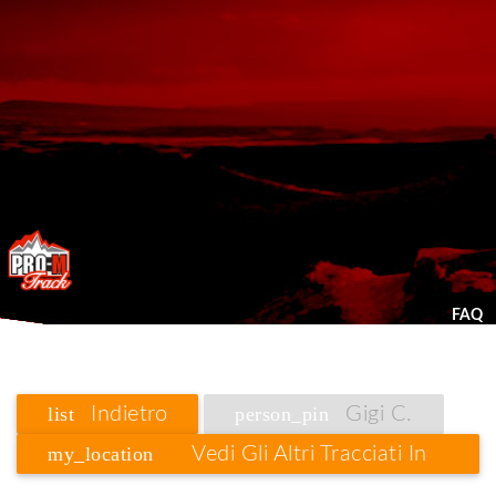
FAQ
list
Indietro
person_pin
Gigi C.
my_location
Vedi Gli Altri Tracciati In
Trentino Alto Adige