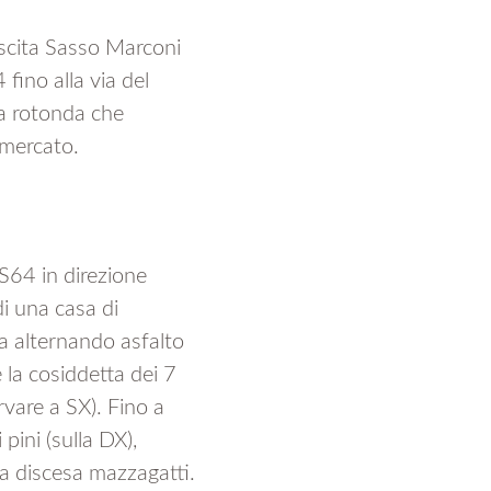
scita Sasso Marconi
fino alla via del
la rotonda che
 mercato.
SS64 in direzione
di una casa di
a alternando asfalto
 la cosiddetta dei 7
rvare a SX). Fino a
ini (sulla DX),
 discesa mazzagatti.