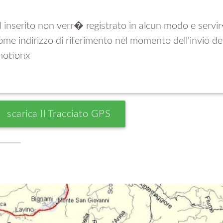
ail inserito non verr� registrato in alcun modo e serv
me indirizzo di riferimento nel momento dell'invio del
motionx
Scarica Il Tracciato GPS