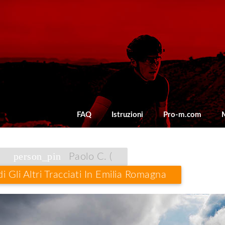
FAQ
Istruzioni
Pro-m.com
person_pin
Paolo C. (
i Gli Altri Tracciati In Emilia Romagna