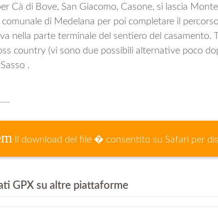
 per Cà di Bove, San Giacomo, Casone, si lascia Mont
da comunale di Medelana per poi completare il percorso 
iva nella parte terminale del sentiero del casamento. 
oss country (vi sono due possibili alternative poco do
 Sasso .
em
Il download del file � consentito su Safari per di
iati GPX su altre piattaforme