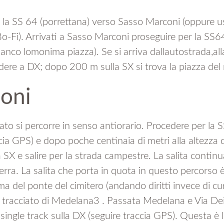
la SS 64 (porrettana) verso Sasso Marconi (oppure u
o-Fi). Arrivati a Sasso Marconi proseguire per la SS64 
anco lomonima piazza). Se si arriva dallautostrada,al
dere a DX; dopo 200 m sulla SX si trova la piazza del
ioni
ciato si percorre in senso antiorario. Procedere per la 
cia GPS) e dopo poche centinaia di metri alla altezza 
X e salire per la strada campestre. La salita continu
terra. La salita che porta in quota in questo percorso è
ima del ponte del cimitero (andando diritti invece di cu
tracciato di Medelana3 . Passata Medelana e Via Dei p
ingle track sulla DX (seguire traccia GPS). Questa è la