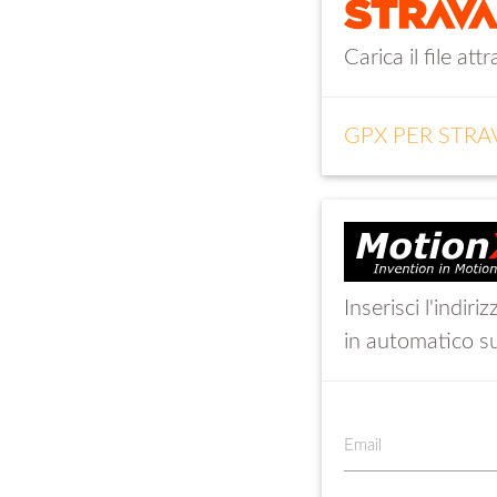
Carica il file at
GPX PER STRA
Inserisci l'indir
in automatico s
Email