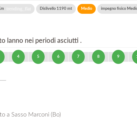
trending_flat
 Km
Dislivello 1190 mt
Medio
impegno fisico Medi
o lanno nei periodi asciutti .
4
5
6
7
8
9
to a Sasso Marconi (Bo)