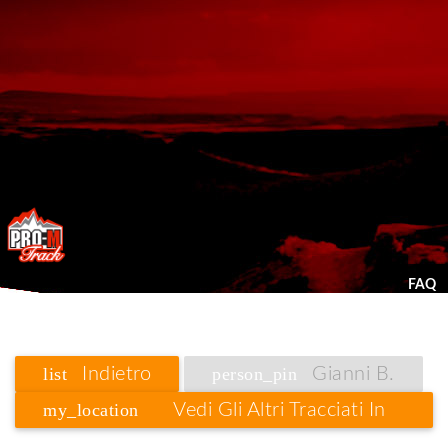
FAQ
list
Indietro
person_pin
Gianni B.
my_location
Vedi Gli Altri Tracciati In
Lombardia