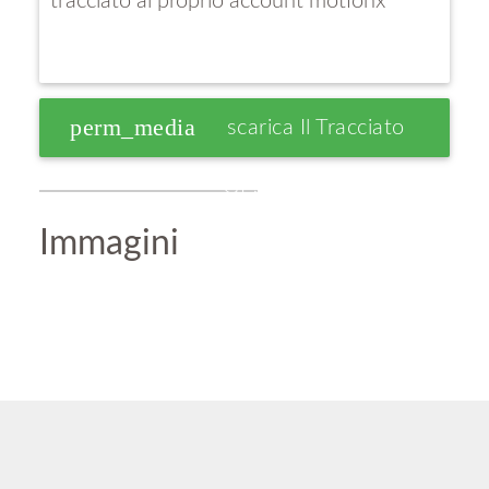
tracciato al proprio account motionx
perm_media
Scarica Il Tracciato
GPS
Immagini