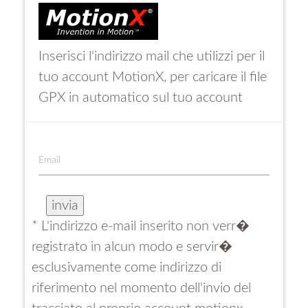
Inserisci l'indirizzo mail che utilizzi per il
tuo account MotionX, per caricare il file
GPX in automatico sul tuo account
Email
* L'indirizzo e-mail inserito non verr�
registrato in alcun modo e servir�
esclusivamente come indirizzo di
riferimento nel momento dell'invio del