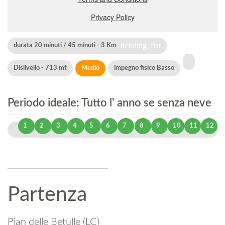
trending_flat
durata 20 minuti / 45 minuti - 3 Km
Dislivello - 713 mt
Medio
impegno fisico Basso
Periodo ideale: Tutto l' anno se senza neve
1
2
3
4
5
6
7
8
9
10
11
12
Partenza
Pian delle Betulle (LC)