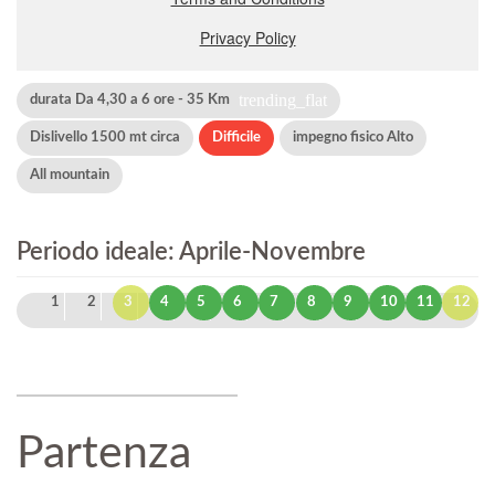
trending_flat
durata Da 4,30 a 6 ore - 35 Km
Dislivello 1500 mt circa
Difficile
impegno fisico Alto
All mountain
Periodo ideale: Aprile-Novembre
1
2
3
4
5
6
7
8
9
10
11
12
Partenza