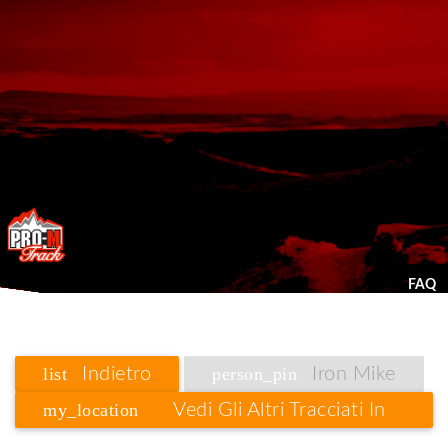
FAQ
list
Indietro
person_pin
Iron Mike
my_location
Vedi Gli Altri Tracciati In
Trentino Alto Adige