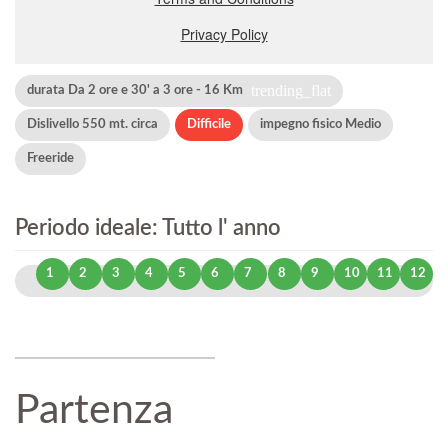
trending_flat
durata Da 2 ore e 30' a 3 ore - 16 Km
Dislivello 550 mt. circa
Difficile
impegno fisico Medio
Freeride
Periodo ideale: Tutto l' anno
1
2
3
4
5
6
7
8
9
10
11
12
Partenza