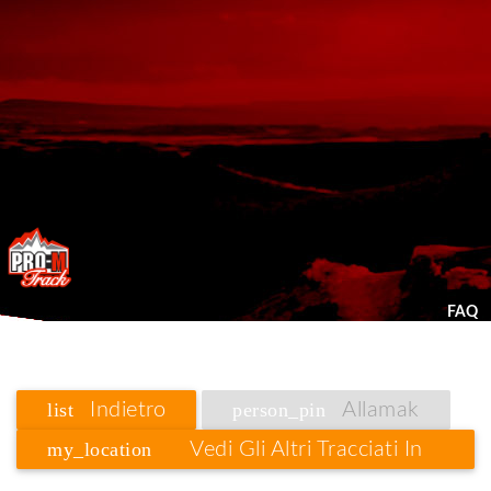
FAQ
list
Indietro
person_pin
Allamak
my_location
Vedi Gli Altri Tracciati In
Liguria