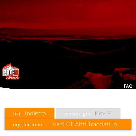
FAQ
list
Indietro
person_pin
Pro-M
my_location
Vedi Gli Altri Tracciati In
Liguria