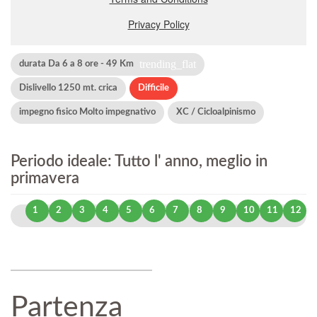
trending_flat
durata Da 6 a 8 ore - 49 Km
Dislivello 1250 mt. crica
Difficile
impegno fisico Molto impegnativo
XC / Cicloalpinismo
Periodo ideale: Tutto l' anno, meglio in
primavera
1
2
3
4
5
6
7
8
9
10
11
12
Partenza