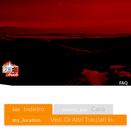
FAQ
list
Indietro
person_pin
Canà
my_location
Vedi Gli Altri Tracciati In
Lombardia