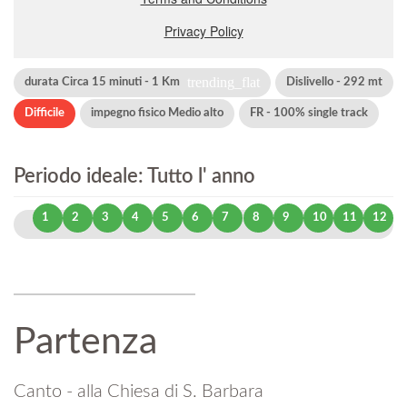
trending_flat
durata Circa 15 minuti - 1 Km
Dislivello - 292 mt
Difficile
impegno fisico Medio alto
FR - 100% single track
Periodo ideale: Tutto l' anno
1
2
3
4
5
6
7
8
9
10
11
12
Partenza
Canto - alla Chiesa di S. Barbara