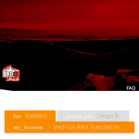
FAQ
list
Indietro
person_pin
Diego B.
my_location
Vedi Gli Altri Tracciati In
Piemonte