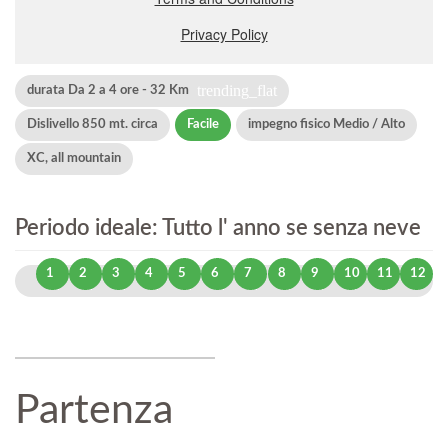
trending_flat
durata Da 2 a 4 ore - 32 Km
Dislivello 850 mt. circa
Facile
impegno fisico Medio / Alto
XC, all mountain
Periodo ideale: Tutto l' anno se senza neve
1
2
3
4
5
6
7
8
9
10
11
12
Partenza