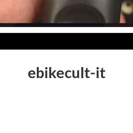
ebikecult-it